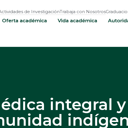
Actividades de Investigación
Trabaja con Nosotros
Graduacio
Oferta académica
Vida académica
Autorid
édica integral y
munidad indígen