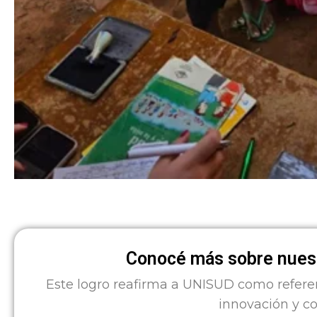
Conocé más sobre nuest
Este logro reafirma a UNISUD como refere
innovación y c