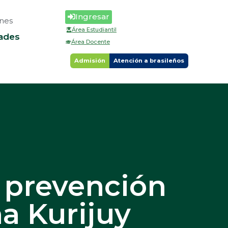
Ingresar
nes
Área Estudiantil
ades
Área Docente
Admisión
Atención a brasileños
 prevención
a Kurijuy