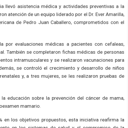
ia llevó asistencia médica y actividades preventivas a la
n atención de un equipo liderado por el Dr. Ever Amarilla,
ericana de Pedro Juan Caballero, comprometidos con el
a por evaluaciones médicas a pacientes con cefaleas,
ostal. También se completaron fichas médicas de personas
ntos intramusculares y se realizaron vacunaciones para
emás, se controló el crecimiento y desarrollo de niños
enatales y, a tres mujeres, se les realizaron pruebas de
er la educación sobre la prevención del cáncer de mama,
utoexamen mamario.
 en los objetivos propuestos, esta iniciativa reafirma la
mente en los sistemas de salud y el compromiso de la