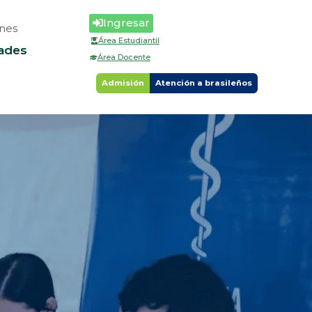
Ingresar
nes
Área Estudiantil
ades
Área Docente
Admisión
Atención a brasileños