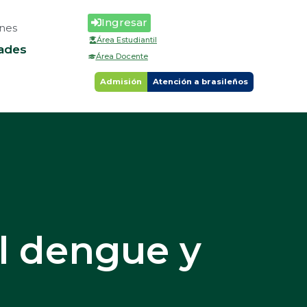
Ingresar
nes
Área Estudiantil
ades
Área Docente
Admisión
Atención a brasileños
l dengue y