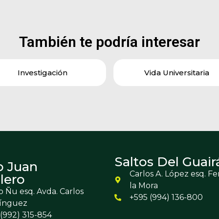
También te podría interesar
Investigación
Vida Universitaria
Saltos Del Guair
o Juan
Carlos A. López esq. F
lero
la Mora
 Ñu esq. Avda. Carlos
+595 (994) 136-800
ínguez
(992) 315-854