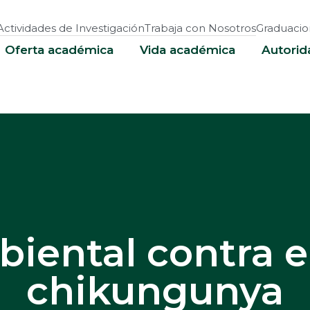
Actividades de Investigación
Trabaja con Nosotros
Graduacio
Oferta académica
Vida académica
Autorid
iental contra e
chikungunya