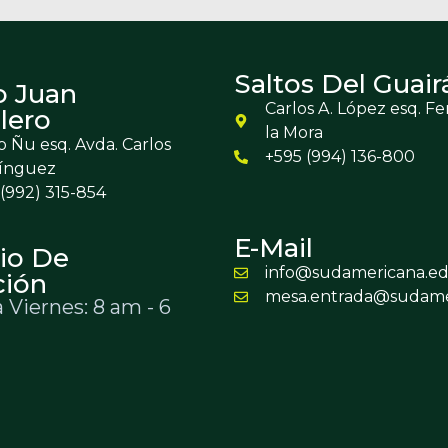
Saltos Del Guair
o Juan
Carlos A. López esq. F
lero
la Mora
 Ñu esq. Avda. Carlos
+595 (994) 136-800
ínguez
(992) 315-854
E-Mail
io De
info@sudamericana.ed
ción
mesa.entrada@sudame
 Viernes: 8 am - 6