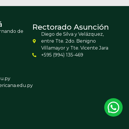
á
Rectorado Asunción
ernando de
Diego de Silva y Velázquez,
entre Tte. 2do. Benigno
Villamayor y Tte. Vicente Jara
+595 (994) 135-469
u.py
ricana.edu.py