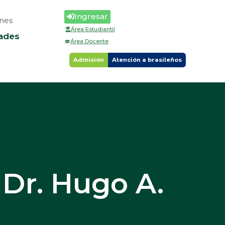
Ingresar
nes
Área Estudiantil
ades
Área Docente
Admisión
Atención a brasileños
 Dr. Hugo A.