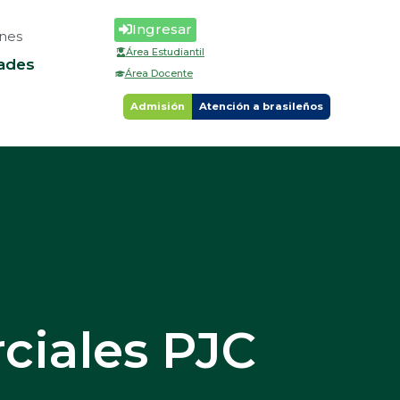
Ingresar
nes
Área Estudiantil
ades
Área Docente
Admisión
Atención a brasileños
ciales PJC