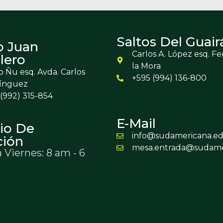
Saltos Del Guair
o Juan
Carlos A. López esq. F
lero
la Mora
 Ñu esq. Avda. Carlos
+595 (994) 136-800
ínguez
(992) 315-854
E-Mail
io De
info@sudamericana.ed
ción
mesa.entrada@sudame
 Viernes: 8 am - 6