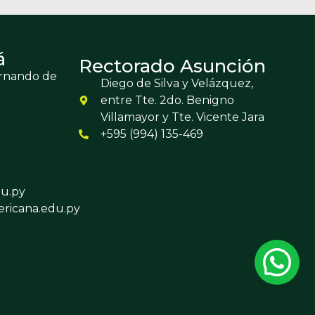
á
Rectorado Asunción
ernando de
Diego de Silva y Velázquez,
entre Tte. 2do. Benigno
Villamayor y Tte. Vicente Jara
+595 (994) 135-469
u.py
ricana.edu.py