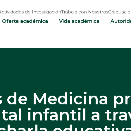
Actividades de Investigación
Trabaja con Nosotros
Graduacio
Oferta académica
Vida académica
Autorid
s de Medicina p
al infantil a tr
charla educativ