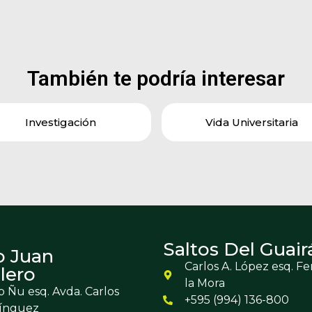
También te podría interesar
Investigación
Vida Universitaria
Saltos Del Guair
o Juan
Carlos A. López esq. F
lero
la Mora
 Ñu esq. Avda. Carlos
+595 (994) 136-800
ínguez