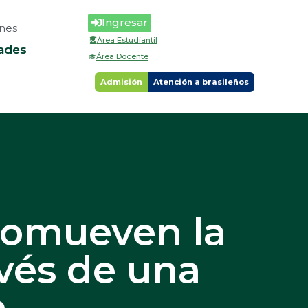
Ingresar
nes
Área Estudiantil
ades
Área Docente
Admisión
Atención a brasileños
romueven la
avés de una
a