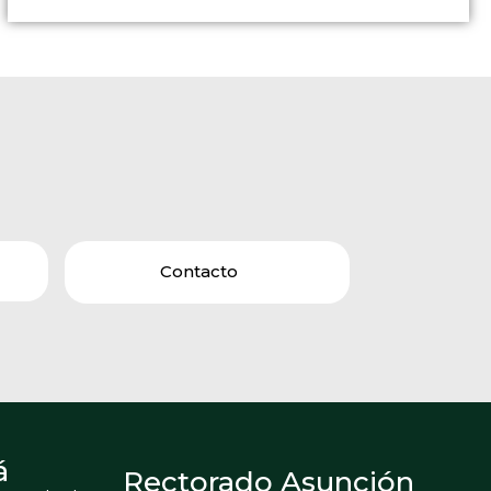
Contacto
á
Rectorado Asunción