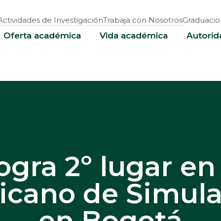
Actividades de Investigación
Trabaja con Nosotros
Graduacio
Oferta académica
Vida académica
Autorid
gra 2º lugar e
cano de Simula
en Bogotá