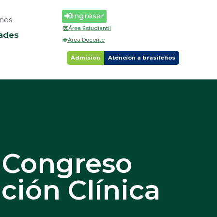
Ingresar
nes
Área Estudiantil
ades
Área Docente
Admisión
Atención a brasileños
n Congreso
ción Clínica