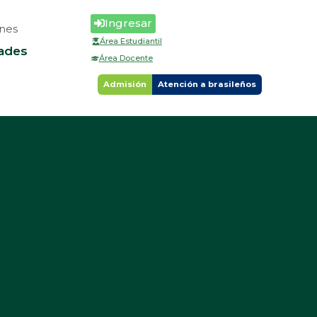
Ingresar
nes
Área Estudiantil
ades
Área Docente
Admisión
Atención a brasileños