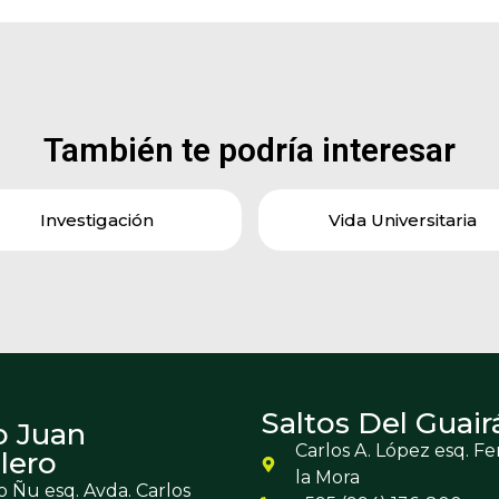
También te podría interesar
Investigación
Vida Universitaria
Saltos Del Guair
o Juan
Carlos A. López esq. F
lero
la Mora
 Ñu esq. Avda. Carlos