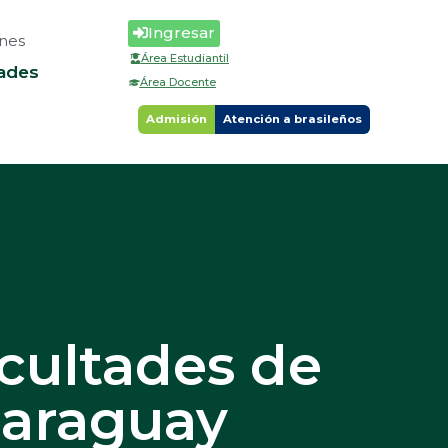
Ingresar
nes
Área Estudiantil
ades
Área Docente
Admisión
Atención a brasileños
ultades de
Paraguay