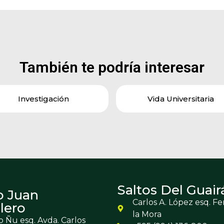
También te podría interesar
Investigación
Vida Universitaria
Saltos Del Guair
o Juan
Carlos A. López esq. F
lero
la Mora
 Ñu esq. Avda. Carlos